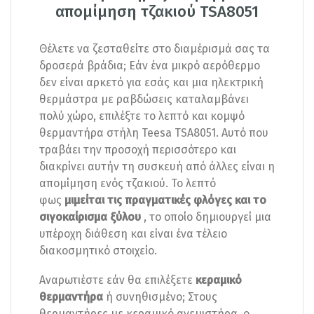
απομίμηση τζακιού TSA8051
Θέλετε να ζεσταθείτε στο διαμέρισμά σας τα
δροσερά βράδια; Εάν ένα μικρό αερόθερμο
δεν είναι αρκετό για εσάς και μια ηλεκτρική
θερμάστρα με ραβδώσεις καταλαμβάνει
πολύ χώρο, επιλέξτε το λεπτό και κομψό
θερμαντήρα στήλη Teesa TSA8051. Αυτό που
τραβάει την προσοχή περισσότερο και
διακρίνει αυτήν τη συσκευή από άλλες είναι η
απομίμηση ενός τζακιού. Το λεπτό
φως
μιμείται τις πραγματικές φλόγες και το
σιγοκαίρισμα ξύλου
, το οποίο δημιουργεί μια
υπέροχη διάθεση και είναι ένα τέλειο
διακοσμητικό στοιχείο.
Αναρωτιέστε εάν θα επιλέξετε
κεραμικό
θερμαντήρα
ή συνηθισμένο; Στους
θερμαντήρες με κεραμικό ανεμιστήρα, ο