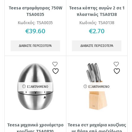
Teesa ατμομάγειρας 750W
Teesa κόπτης αυγών 2 σε 1
TSA0035
πλαστικός TSA0138
Κωδικός:
TSA0035
Κωδικός:
TSA0138
€
39.60
€
2.70
ΔΙΑΒΆΣΤΕ ΠΕΡΙΣΣΌΤΕΡΑ
ΔΙΑΒΆΣΤΕ ΠΕΡΙΣΣΌΤΕΡΑ
ΕΞΑΝΤΛΗΜΈΝΟ
ΕΞΑΝΤΛΗΜΈΝΟ
Teesa μηχανικό χρονόμετρο
Teesa σετ μαχαίρια κουζίνας
κουζίνας TSA0810
με βάση από ανοξείδωτο