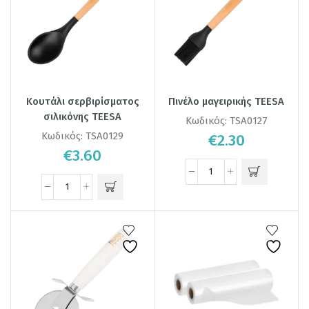
Κουτάλι σερβιρίσματος
Πινέλο μαγειρικής TEESA
σιλικόνης TEESA
Κωδικός:
TSA0127
Κωδικός:
TSA0129
€
2.30
€
3.60