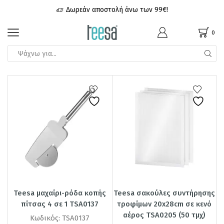
 326 (Δευ-Παρ) 09:00 - 17:00
Δωρεάν αποστολή άνω των 99€!
0
Teesa μαχαίρι-ρόδα κοπής
Teesa σακούλες συντήρησης
πίτσας 4 σε 1 TSA0137
τροφίμων 20x28cm σε κενό
αέρος TSA0205 (50 τμχ)
Κωδικός:
TSA0137