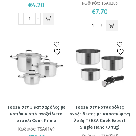
Κωδικός:
TSA0205
€
4.20
€
7.70
Teesa σετ 3 κατσαρόλες με
Teesa σετ κατσαρόλες
καπάκια από ανοξείδωτο
ανοξείδωτες με αποσπώμενη
ατσάλι Cook Prime
λαβή TEESA Cook Expert
Single Hand (3 τμχ)
Κωδικός:
TSA0149
Κωδικός:
TSA0148