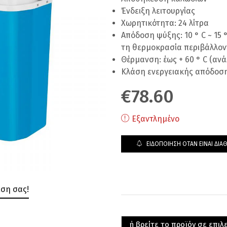
Ένδειξη λειτουργίας
Χωρητικότητα: 24 λίτρα
Απόδοση ψύξης: 10 ° C ~ 15
τη θερμοκρασία περιβάλλοντο
Θέρμανση: έως + 60 ° C (αν
Κλάση ενεργειακής απόδοση
€
78.60
Εξαντλημένο
ΕΙΔΟΠΟΊΗΣΗ ΌΤΑΝ ΕΊΝΑΙ ΔΙΑ
εση σας!
ή βρείτε το προϊόν σε επι