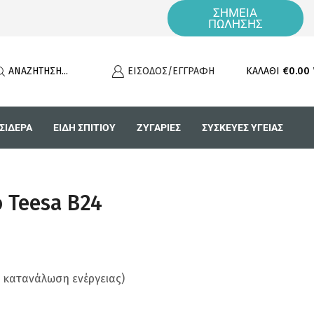
ΣΗΜΕΙΑ
Τηλεφωνικές Παραγγελίες 2310 855 326 (Δευ-Παρ) 09:00 - 17:00
ΠΩΛΗΣΗΣ
ΑΝΑΖΉΤΗΣΗ...
ΕΊΣΟΔΟΣ/ΕΓΓΡΑΦΉ
ΚΑΛΆΘΙ
€
0.00
ΣΙΔΕΡΑ
ΕΊΔΗ ΣΠΙΤΙΟΎ
ΖΥΓΑΡΙΕΣ
ΣΥΣΚΕΥΕΣ ΥΓΕΙΑΣ
 Teesa B24
η κατανάλωση ενέργειας)