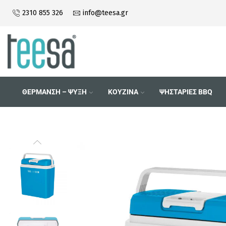
2310 855 326
info@teesa.gr
Τηλεφωνικές Παραγγελίες 2310 855
ΘΕΡΜΑΝΣΗ – ΨΥΞΗ
ΚΟΥΖΙΝΑ
ΨΗΣΤΑΡΙΕΣ BBQ