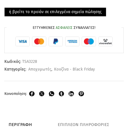
ή βρείτε το προϊόν σε επιλεγμένα σημεία πώλησης
ΕΓΓΥΗΜΈΝΕΣ
ΑΣΦΑΛΕΊΣ
ΣΥΝΑΛΛΑΓΈΣ!
Κωδικός:
TSA3228
Κατηγορίες:
Αποχυμωτές
,
Κουζίνα - Black Friday
Κοινοποίηση:
ΠΕΡΙΓΡΑΦΉ
ΕΠΙΠΛΈΟΝ ΠΛΗΡΟΦΟΡΊΕΣ