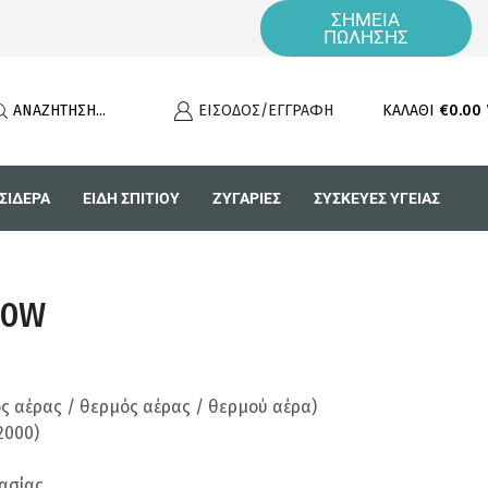
ΣΗΜΕΙΑ
Τηλεφωνικές Παραγγελίες 2310 855 326 (Δευ-Παρ) 09:00 - 17:00
ΠΩΛΗΣΗΣ
ΑΝΑΖΉΤΗΣΗ...
ΕΊΣΟΔΟΣ/ΕΓΓΡΑΦΉ
ΚΑΛΆΘΙ
€
0.00
ΣΙΔΕΡΑ
ΕΊΔΗ ΣΠΙΤΙΟΎ
ΖΥΓΑΡΙΕΣ
ΣΥΣΚΕΥΕΣ ΥΓΕΙΑΣ
00W
ός αέρας / θερμός αέρας / θερμού αέρα)
2000)
ασίας