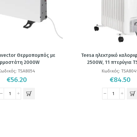
nvector Θερμοπομπός με
Teesa ηλεκτρικό καλορι
ρμοστάτη 2000W
2500W, 11 πτερύγια 
Κωδικός:
TSA8054
Κωδικός:
TSA804
€
56.20
€
84.50