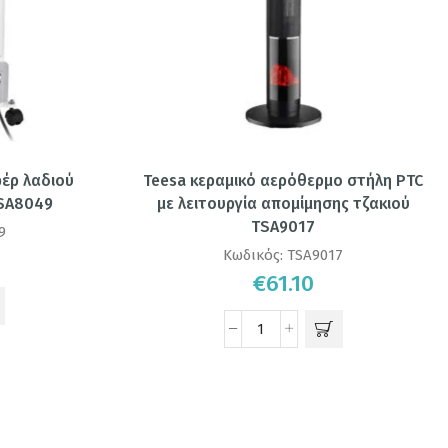
φέρ λαδιού
Teesa κεραμικό αερόθερμο στήλη PTC
TSA8049
με λειτουργία απομίμησης τζακιού
TSA9017
9
Κωδικός:
TSA9017
€
61.10