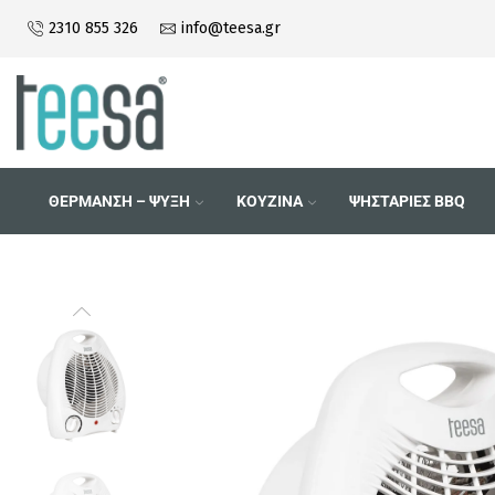
2310 855 326
info@teesa.gr
Τηλεφωνικές Παραγγελίες 2310 855
ΘΕΡΜΑΝΣΗ – ΨΥΞΗ
ΚΟΥΖΙΝΑ
ΨΗΣΤΑΡΙΕΣ BBQ